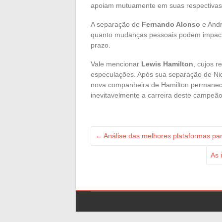
apoiam mutuamente em suas respectivas 
A separação de
Fernando Alonso
e Andr
quanto mudanças pessoais podem impacta
prazo.
Vale mencionar
Lewis Hamilton
, cujos 
especulações. Após sua separação de Nico
nova companheira de Hamilton permanece
inevitavelmente a carreira deste campeã
←
Análise das melhores plataformas par
As 