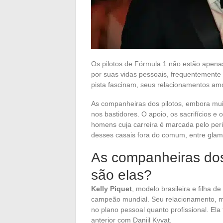
Os pilotos de Fórmula 1 não estão apenas
por suas vidas pessoais, frequentemente e
pista fascinam, seus relacionamentos am
As companheiras dos pilotos, embora mu
nos bastidores. O apoio, os sacrifícios e 
homens cuja carreira é marcada pelo peri
desses casais fora do comum, entre glamo
As companheiras dos
são elas?
Kelly Piquet
, modelo brasileira e filha 
campeão mundial. Seu relacionamento, mui
no plano pessoal quanto profissional. E
anterior com Daniil Kvyat.