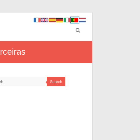
rceiras
Search