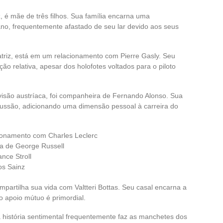
, é mãe de três filhos. Sua família encarna uma
cano, frequentemente afastado de seu lar devido aos seus
atriz, está em um relacionamento com Pierre Gasly. Seu
o relativa, apesar dos holofotes voltados para o piloto
visão austríaca, foi companheira de Fernando Alonso. Sua
ussão, adicionando uma dimensão pessoal à carreira do
ionamento com Charles Leclerc
a de George Russell
nce Stroll
os Sainz
 compartilha sua vida com Valtteri Bottas. Seu casal encarna a
o apoio mútuo é primordial.
a história sentimental frequentemente faz as manchetes dos