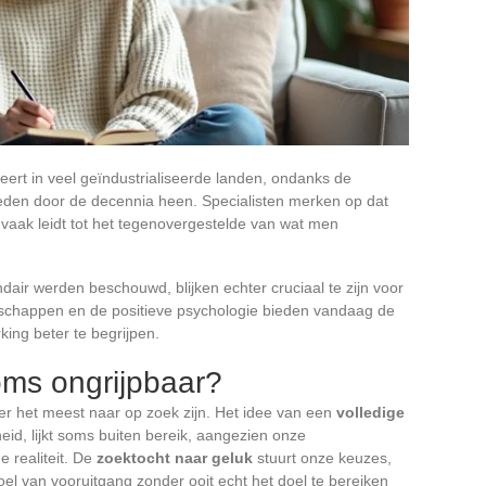
eert in veel geïndustrialiseerde landen, ondanks de
eden door de decennia heen. Specialisten merken op dat
 vaak leidt tot het tegenovergestelde van wat men
ndair werden beschouwd, blijken echter cruciaal te zijn voor
enschappen en de positieve psychologie bieden vandaag de
ing beter te begrijpen.
oms ongrijpbaar?
er het meest naar op zoek zijn. Het idee van een
volledige
heid, lijkt soms buiten bereik, aangezien onze
 realiteit. De
zoektocht naar geluk
stuurt onze keuzes,
voel van vooruitgang zonder ooit echt het doel te bereiken