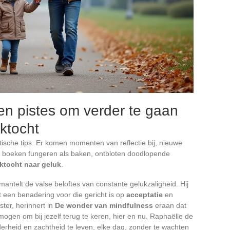
 en pistes om verder te gaan
ektocht
ktische tips. Er komen momenten van reflectie bij, nieuwe
e boeken fungeren als baken, ontbloten doodlopende
ktocht naar geluk
.
tmantelt de valse beloftes van constante gelukzaligheid. Hij
 een benadering voor die gericht is op
acceptatie
en
ter, herinnert in
De wonder van mindfulness
eraan dat
mogen om bij jezelf terug te keren, hier en nu. Raphaëlle de
derheid en zachtheid te leven, elke dag, zonder te wachten