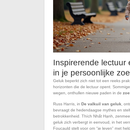
Inspirerende lectuur
in je persoonlijke zo
Geluk beperkt zich niet tot een reeks pra
horizonten die de lectuur opent. Sommig
wegen, onthullen nieuwe paden in de
zoe
Russ Harris, in
De valkuil van geluk
, on
bevraagt de hedendaagse mythes en stelt
betrokkenheid. Thích Nhất Hạnh, zenmees
geluk zich verbergt in eenvoud, in het ver
Foucauld stelt voor om “je leven” met hel