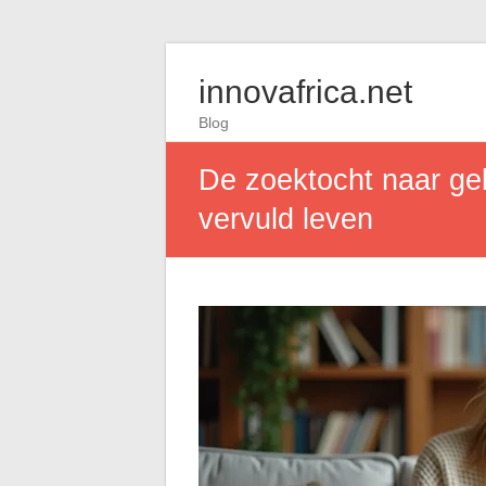
innovafrica.net
Blog
De zoektocht naar gel
vervuld leven