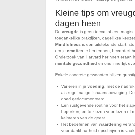
Kleine tips om vreugd
dagen heen
De
vreugde
is geen toeval of een magisch
toegankelijke praktijken, dagelijkse keuz
Mindfulness
is een uitstekende start: s
om je
emoties
te herkennen, bevordert hu
Onderzoek van Harvard herinnert eraan h
mentale gezondheid
en ons innerlijk eve
Enkele concrete gewoonten blijken gunsti
Variëren in je
voeding
, met de nadruk 
als regelmatige lichaamsbeweging. De
goed gedocumenteerd.
Een rustgevende routine voor het slape
beperken, en te kiezen voor lezen of m
kalmeren van de geest.
Het beoefenen van
waardering
verand
voor dankbaarheid opschrijven is vaak