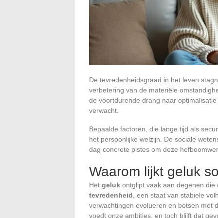
De tevredenheidsgraad in het leven stagn
verbetering van de materiële omstandigh
de voortdurende drang naar optimalisatie
verwacht.
Bepaalde factoren, die lange tijd als secu
het persoonlijke welzijn. De sociale wet
dag concrete pistes om deze hefboomwerk
Waarom lijkt geluk s
Het
geluk
ontglipt vaak aan degenen die 
tevredenheid
, een staat van stabiele vol
verwachtingen evolueren en botsen met de
voedt onze ambities, en toch blijft dat ge