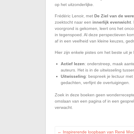
op het uitzonderlijke.
Frédéric Lenoir, met
De Ziel van de were
zoektocht naar een
innerlijk evenwicht
.
voorgrond is gekomen, leert ons het oncon
in tegenspoed. Al deze perspectieven 
af in een veelheid van kleine keuzes, ge
Hier zijn enkele pistes om het beste uit je 
Actief lezen
: onderstreep, maak aante
auteurs. Het is in de uitwisseling tusse
Uitwisseling
: bespreek je lectuur met 
gedachten, verfijnt de overtuigingen.
Zoek in deze boeken geen wonderrecepten,
omslaan van een pagina of in een gesprek, 
verwacht.
←
Inspirerende loopbaan van René Moos: