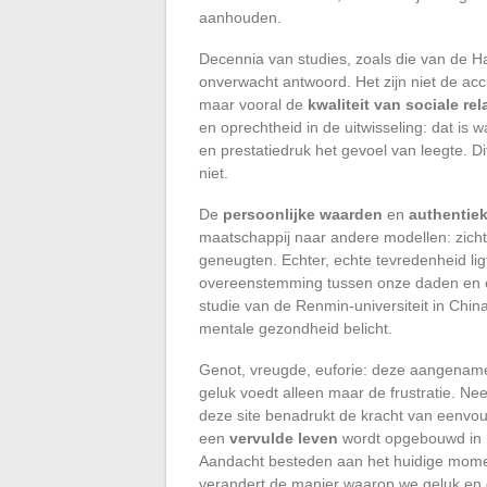
aanhouden.
Decennia van studies, zoals die van de Ha
onverwacht antwoord. Het zijn niet de acc
maar vooral de
kwaliteit van sociale rel
en oprechtheid in de uitwisseling: dat is 
en prestatiedruk het gevoel van leegte. D
niet.
De
persoonlijke waarden
en
authentiek
maatschappij naar andere modellen: zichtb
geneugten. Echter, echte tevredenheid lig
overeenstemming tussen onze daden en o
studie van de Renmin-universiteit in Chi
mentale gezondheid belicht.
Genot, vreugde, euforie: deze aangenam
geluk voedt alleen maar de frustratie. N
deze site benadrukt de kracht van eenvou
een
vervulde leven
wordt opgebouwd in 
Aandacht besteden aan het huidige mom
verandert de manier waarop we geluk en 