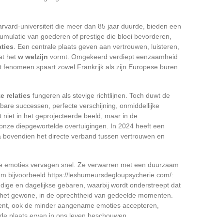
rvard-universiteit die meer dan 85 jaar duurde, bieden een
umulatie van goederen of prestige die bloei bevorderen,
aties
. Een centrale plaats geven aan vertrouwen, luisteren,
wat het
w welzijn
vormt. Omgekeerd verdiept eenzaamheid
it fenomeen spaart zowel Frankrijk als zijn Europese buren
e relaties
fungeren als stevige richtlijnen. Toch duwt de
are successen, perfecte verschijning, onmiddellijke
t niet in het geprojecteerde beeld, maar in de
nze diepgewortelde overtuigingen. In 2024 heeft een
na bovendien het directe verband tussen vertrouwen en
e emoties vervagen snel. Ze verwarren met een duurzaam
eem bijvoorbeeld https://leshumeursdegloupsycherie.com/:
dige en dagelijkse gebaren, waarbij wordt onderstreept dat
het gewone, in de oprechtheid van gedeelde momenten.
ent, ook de minder aangename emoties accepteren,
de plaats ervan in ons leven beschouwen.