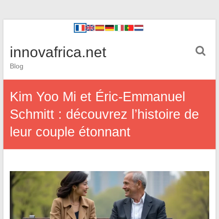
innovafrica.net
Blog
Kim Yoo Mi et Éric-Emmanuel
Schmitt : découvrez l’histoire de
leur couple étonnant