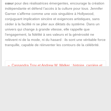
cœur
pour des réalisatrices émergentes, encourage la création
indépendante et défend l’accès à la culture pour tous. Jennifer
Garner s’affirme comme une voix singulière à Hollywood,
conjuguant implication sincère et exigences artistiques, sans
céder à la facilité ni se plier aux diktats du système. Dans un
univers qui change à grande vitesse, elle rappelle que
l’engagement, la fidélité à ses valeurs et la générosité ne
relèvent ni de la mode, ni du hasard : ils sont une véritable force
tranquille, capable de réinventer les contours de la célébrité.
←
Cassandra Troy et Andrew W. Walker : histoire, carrière et
secrets du couple emblématique
Conseils et idées pour créer un univers doux et sécurisé pour
vos enfants
→
Recherche