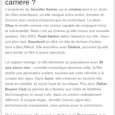
carrière ?
L’empreinte de
Jennifer Garner
sur le
cinéma
tient à un choix
de rôles éclectiques, où elle navigue entre action, émotion et
humour avec autant d’aisance que de profondeur. La série
Alias
la révèle comme une actrice capable de conjuguer force
et vulnérabilité. Mais c’est au cinéma qu’elle trouve une nouvelle
ampleur. Dès 2001,
Pearl Harbor
attire l’attention sur elle. Deux
ans plus tard,
Daredevil
lui offre un rôle de femme d’action,
face à Ben Affleck. Elle enchaîne avec
Elektra
, prouvant qu’elle
peut porter un film à grand spectacle.
Le registre change, et elle démontre sa polyvalence avec
30
ans sinon rien
: comédie romantique devenue culte, le film
séduit une génération entière, touchée par cette héroïne à la
croisée des âges. Dans
Juno
, elle s’impose en second rôle,
toute en subtilité, et reçoit l’aval de la critique. Plus tard,
Dallas
Buyers Club
lui permet de s’illustrer aux côtés de Matthew
McConaughey et Jared Leto, dans un univers radicalement
différent. À chaque étape, Jennifer Garner signe des
performances marquantes, sans jamais jouer la surenchère.
Plus récemment, elle revient au thriller avec
Peppermint
, puis