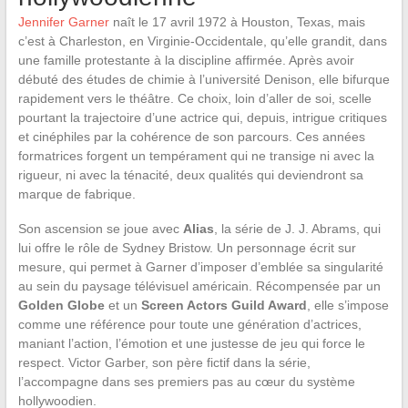
Jennifer Garner
naît le 17 avril 1972 à Houston, Texas, mais
c’est à Charleston, en Virginie-Occidentale, qu’elle grandit, dans
une famille protestante à la discipline affirmée. Après avoir
débuté des études de chimie à l’université Denison, elle bifurque
rapidement vers le théâtre. Ce choix, loin d’aller de soi, scelle
pourtant la trajectoire d’une actrice qui, depuis, intrigue critiques
et cinéphiles par la cohérence de son parcours. Ces années
formatrices forgent un tempérament qui ne transige ni avec la
rigueur, ni avec la ténacité, deux qualités qui deviendront sa
marque de fabrique.
Son ascension se joue avec
Alias
, la série de J. J. Abrams, qui
lui offre le rôle de Sydney Bristow. Un personnage écrit sur
mesure, qui permet à Garner d’imposer d’emblée sa singularité
au sein du paysage télévisuel américain. Récompensée par un
Golden Globe
et un
Screen Actors Guild Award
, elle s’impose
comme une référence pour toute une génération d’actrices,
maniant l’action, l’émotion et une justesse de jeu qui force le
respect. Victor Garber, son père fictif dans la série,
l’accompagne dans ses premiers pas au cœur du système
hollywoodien.