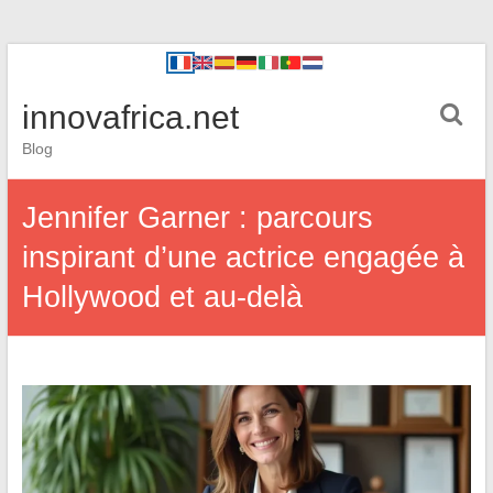
innovafrica.net
Blog
Jennifer Garner : parcours
inspirant d’une actrice engagée à
Hollywood et au-delà